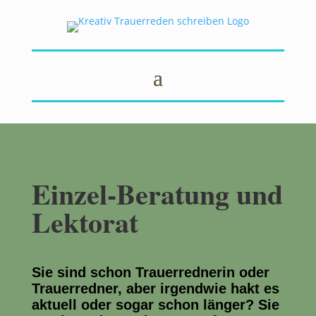
Einzel-Beratung und
Lektorat
Sie sind schon Trauerrednerin oder
Trauerredner, aber irgendwie hakt es
aktuell oder sogar schon länger? Sie